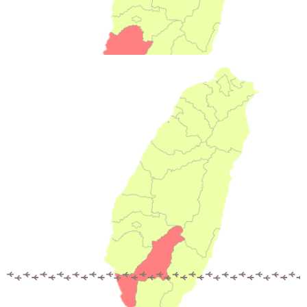
施灌農地面積105公頃
12萬公噸
年施灌總量
台南
81場