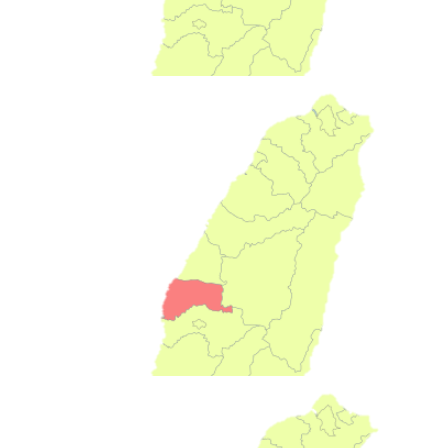
施灌農地面積834公頃
58萬公噸
年施灌總量
屏東
196場