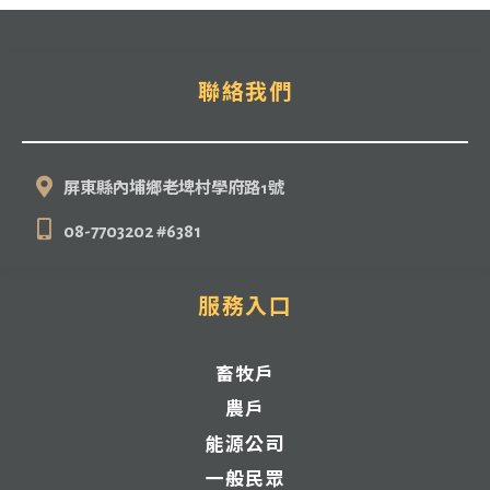
聯絡我們
登入
屏東縣內埔鄉老埤村學府路1號
08-7703202 #6381
服務入口
畜牧戶
農戶
能源公司
一般民眾