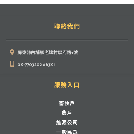
聯絡我們
聯絡我們
屏東縣內埔鄉老埤村學府路1號
08-7703202 #6381
服務入口
畜牧戶
農戶
能源公司
一般民眾